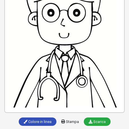
Colore in linea
Stampa
Scarica