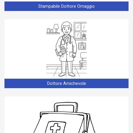
Stampabile Dottore Omaggio
Dottore Amichevole