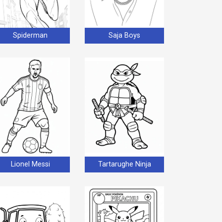
Spiderman
Saja Boys
Lionel Messi
Tartarughe Ninja