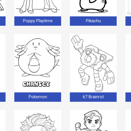
Poppy Playtime
Pikachu
Pokemon
67 Brainrot