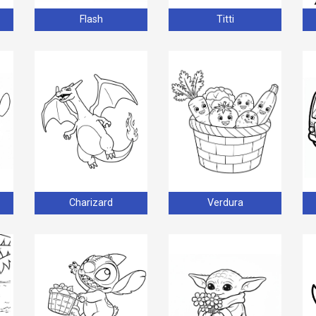
Flash
Titti
Charizard
Verdura