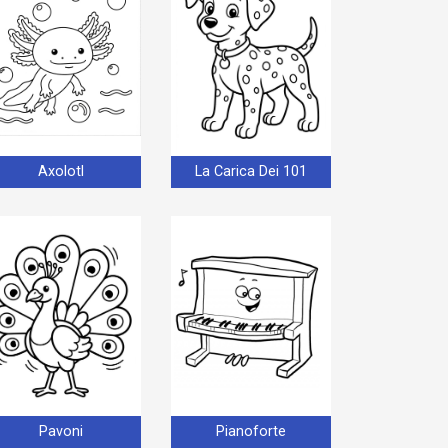
Axolotl
La Carica Dei 101
Pavoni
Pianoforte