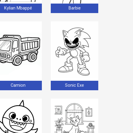
Kylian Mbappé
Barbie
Camion
Sonic Exe