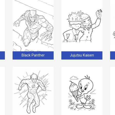
Black Panther
Jujutsu Kaisen