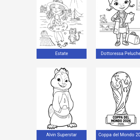
Estate
Dottoressa Peluch
Alvin Superstar