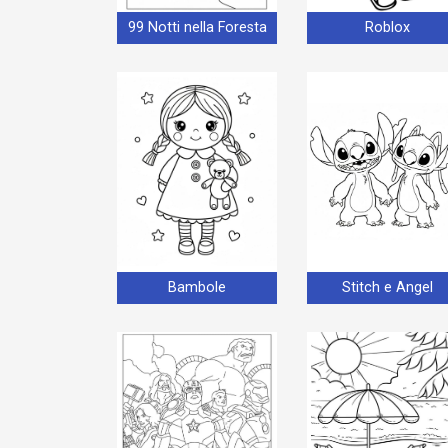
99 Notti nella Foresta
Roblox
Bambole
Stitch e Angel