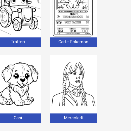
Trattori
Carte Pokemon
Cani
Mercoledì