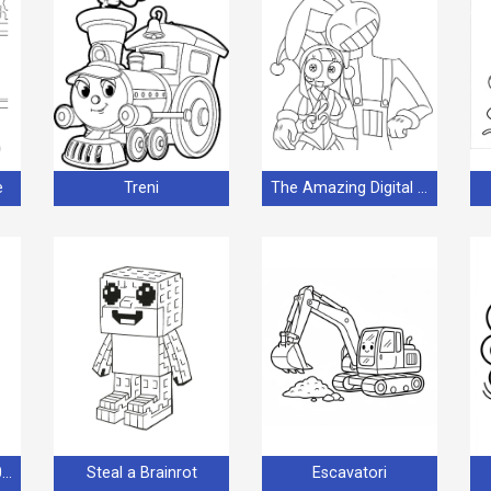
e
Treni
The Amazing Digital Circus
Coppa del Mondo 2026
Steal a Brainrot
Escavatori