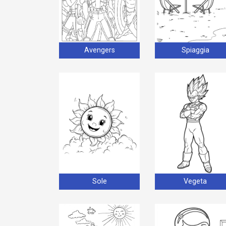
Avengers
Spiaggia
Sole
Vegeta