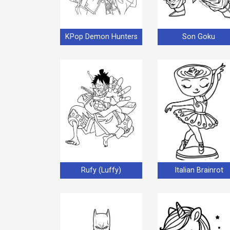
KPop Demon Hunters
Son Goku
Rufy (Luffy)
Italian Brainrot