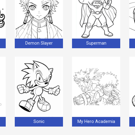
Demon Slayer
Superman
Sonic
My Hero Academia