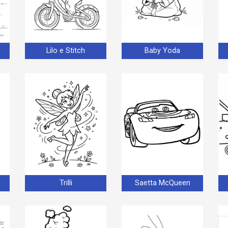
Lilo e Stitch
Baby Yoda
Trilli
Saetta McQueen