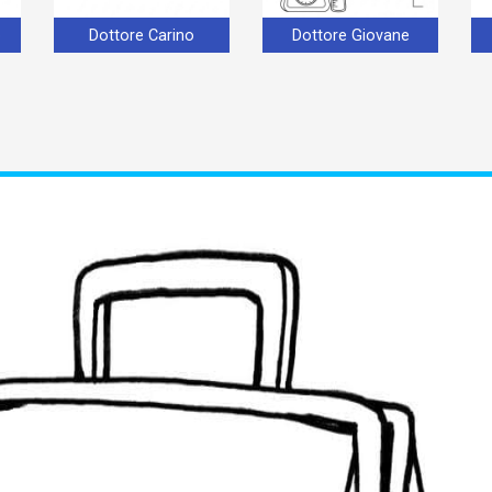
o
Dottore Carino
Dottore Giovane