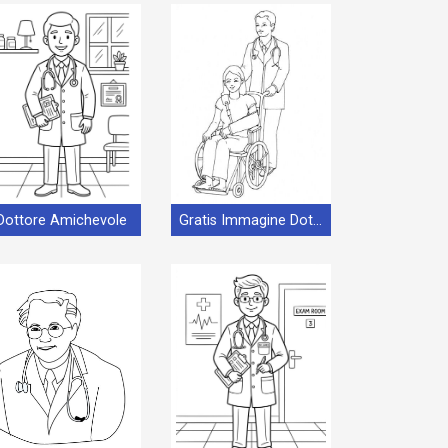
Dottore Amichevole
Gratis Immagine Dottore