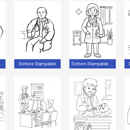
Dottore per Bimbi di 1 Anno
Dottore Stampabile
Dottore Stampabile Gratis