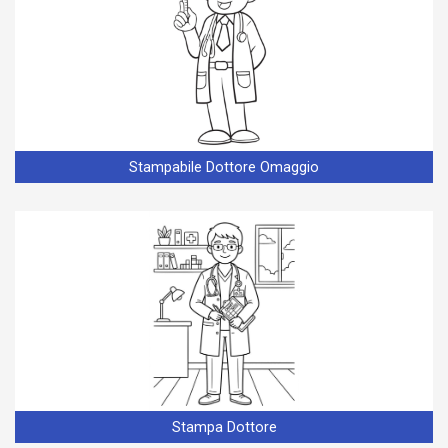
Stampabile Dottore Omaggio
Stampa Dottore