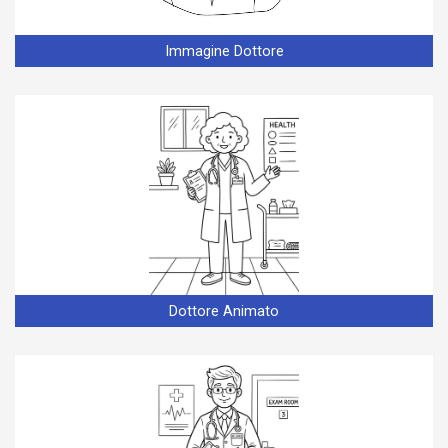
Immagine Dottore
Dottore Animato