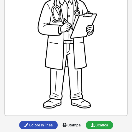
Colore in linea
Stampa
Scarica