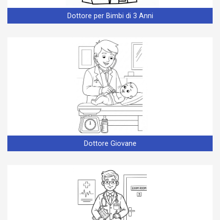
Dottore per Bimbi di 3 Anni
Dottore Giovane