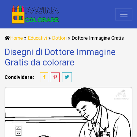
Home
»
Educativi
»
Dottori
»
Dottore Immagine Gratis
Disegni di Dottore Immagine
Gratis da colorare
Condividere: