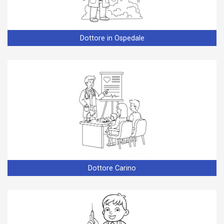
Dottore in Ospedale
Dottore Carino