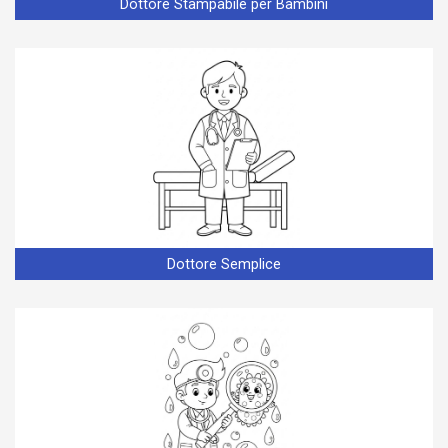
Dottore Stampabile per Bambini
Dottore Semplice