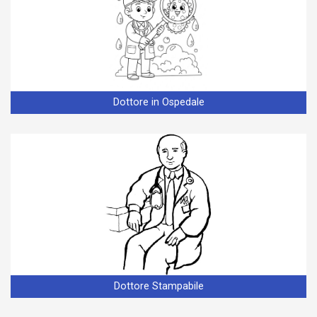
Dottore in Ospedale
Dottore Stampabile