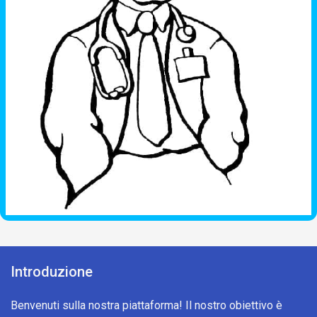
Introduzione
Benvenuti sulla nostra piattaforma! Il nostro obiettivo è