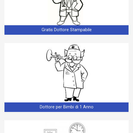
Gratis Dottore Stampabile
Dottore per Bimbi di 1 Anno