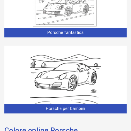
Porsche fantastica
Porsche per bambini
Colore online Porsche