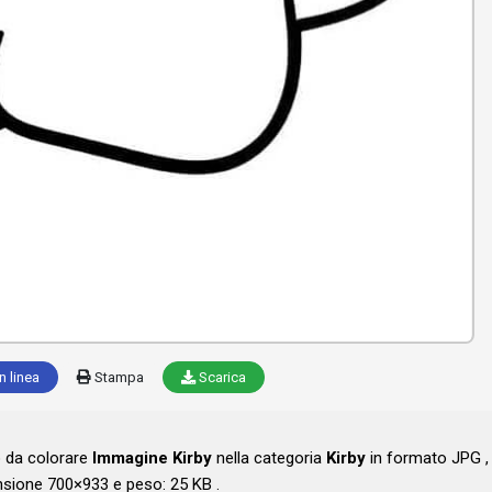
n linea
Stampa
Scarica
o da colorare
Immagine Kirby
nella categoria
Kirby
in formato JPG ,
sione 700×933 e peso: 25 KB .