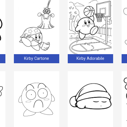
Kirby Cartone
Kirby Adorabile