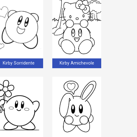
Kirby Sorridente
Kirby Amichevole