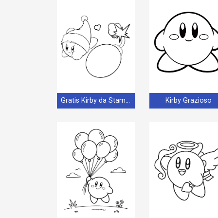
Gratis Kirby da Stampare
Kirby Grazioso