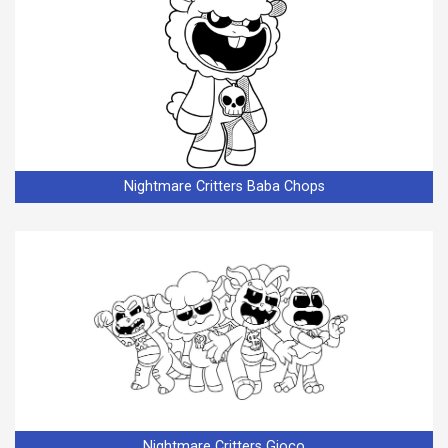
Nightmare Critters Baba Chops
Nightmare Critters Gioco