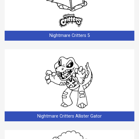
Nightmare Critters 5
Nightmare Critters Allister Gator