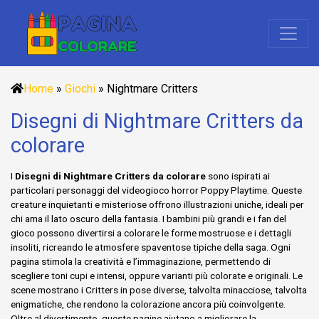
Home
»
Giochi
»
Nightmare Critters
Disegni di Nightmare Critters da
colorare
I
Disegni di Nightmare Critters da colorare
sono ispirati ai
particolari personaggi del videogioco horror Poppy Playtime. Queste
creature inquietanti e misteriose offrono illustrazioni uniche, ideali per
chi ama il lato oscuro della fantasia. I bambini più grandi e i fan del
gioco possono divertirsi a colorare le forme mostruose e i dettagli
insoliti, ricreando le atmosfere spaventose tipiche della saga. Ogni
pagina stimola la creatività e l’immaginazione, permettendo di
scegliere toni cupi e intensi, oppure varianti più colorate e originali. Le
scene mostrano i Critters in pose diverse, talvolta minacciose, talvolta
enigmatiche, che rendono la colorazione ancora più coinvolgente.
Oltre al divertimento, queste pagine aiutano a migliorare la