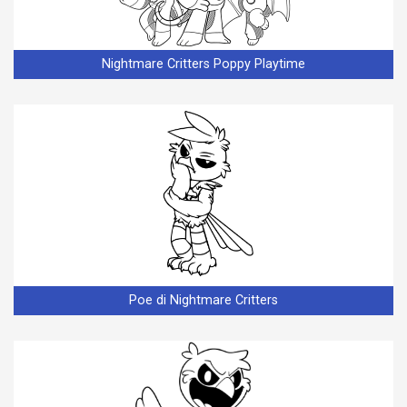
Nightmare Critters Poppy Playtime
Poe di Nightmare Critters