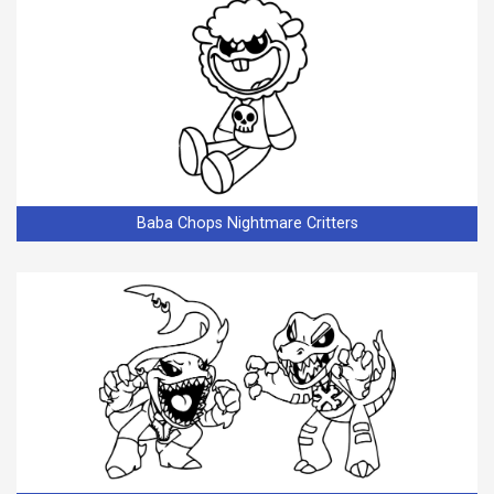
Baba Chops Nightmare Critters