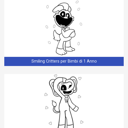
Smiling Critters per Bimbi di 1 Anno