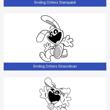
Smiling Critters Stampabili
Smiling Critters Straordinari