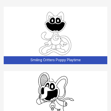
Smiling Critters Poppy Playtime