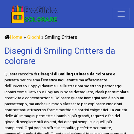
Home
»
Giochi
»
Smiling Critters
Disegni di Smiling Critters da
colorare
Questa raccolta di
Disegni di Smiling Critters da colorare
è
pensata per chi ama l’estetica inquietante ma affascinante
dell’universo Poppy Playtime. Le illustrazioni mostrano personaggi
iconici come CatNap e DogDay in pose dettagliate, ideali per stimolare
creatività e concentrazione. Colorare queste immagini non è solo un
passatempo, ma anche un modo rilassante per esplorare emozioni
contrastanti attraverso forme morbide e sorrisi enigmatici. La varietà
delle 40 immagini permette a bambini più grandi, ragazzi e fan del
gioco di scegliere stili diversi, dai disegni semplici a quelli più
complessi. Ogni pagina offre linee pulite, perfette per matite,
pennarelli o colori digitali. Questa collezione è ideale sia per momenti