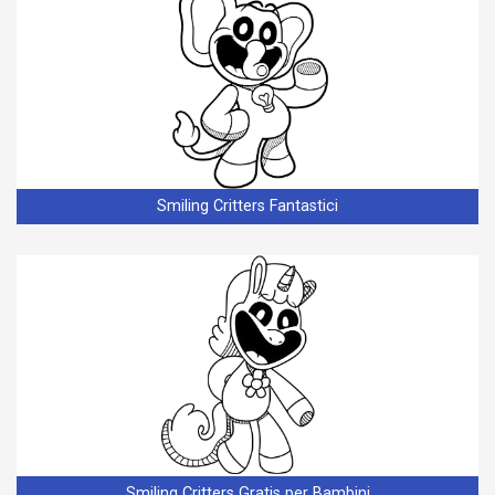
Smiling Critters Fantastici
Smiling Critters Gratis per Bambini