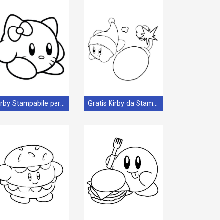
Kirby Stampabile per Bambini
Gratis Kirby da Stampare