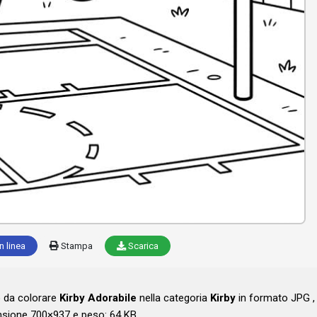
n linea
Stampa
Scarica
o da colorare
Kirby Adorabile
nella categoria
Kirby
in formato JPG ,
sione 700×937 e peso: 64 KB .