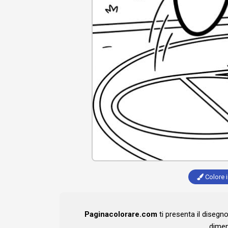
Colore i
Paginacolorare.com
ti presenta il disegn
dimen