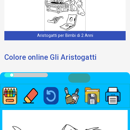
Aristogatti per Bimbi di 2 Anni
Colore online Gli Aristogatti