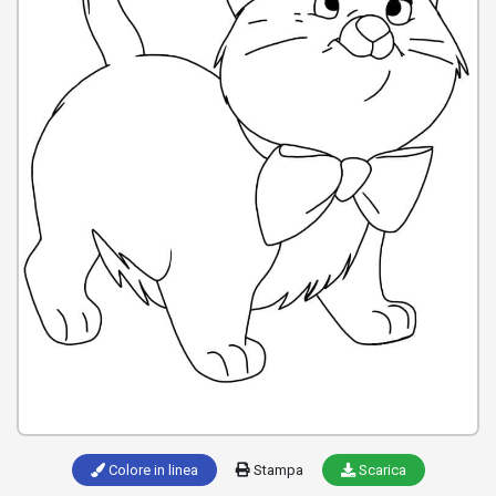
Colore in linea
Stampa
Scarica