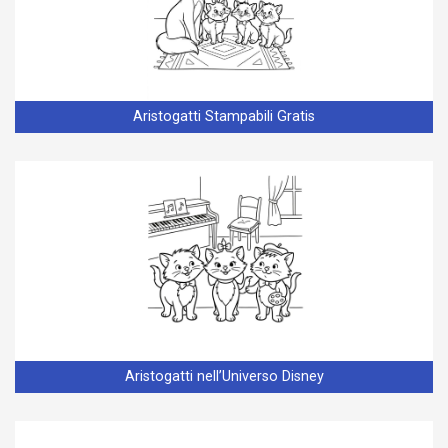
Aristogatti Stampabili Gratis
Aristogatti nell’Universo Disney