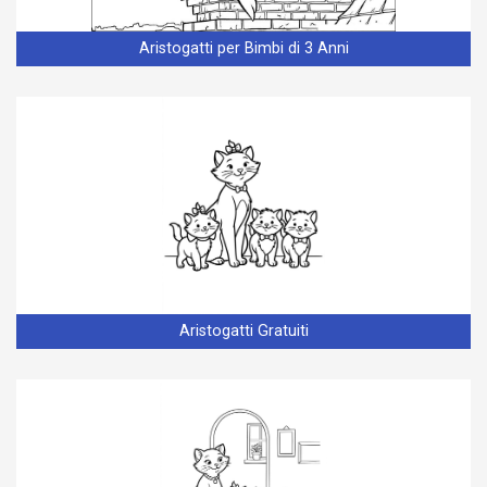
Aristogatti per Bimbi di 3 Anni
Aristogatti Gratuiti