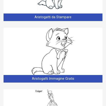
Aristogatti da Stampare
Aristogatti Immagine Gratis