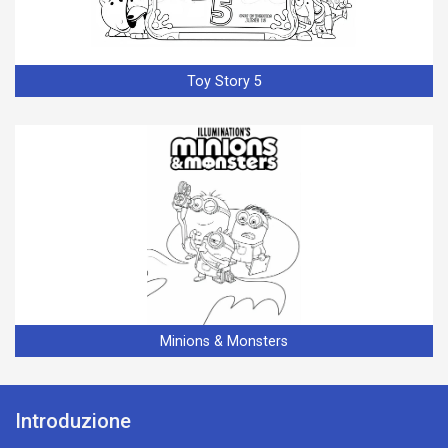
Toy Story 5
Minions & Monsters
Introduzione