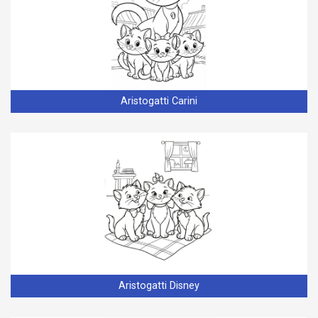
Aristogatti Carini
Aristogatti Disney