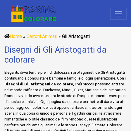
Home
»
Cartoni Animati
»
Gli Aristogatti
Disegni di Gli Aristogatti da
colorare
Eleganti, divertenti e pieni di dolcezza, i protagonisti de Gli Aristogatti
continuano a conquistare bambini e famiglie di ogni generazione. Con i
Disegni di Gli Aristogatti da colorare
, i più piccoli possono entrare
nel mondo raffinato di Duchessa, Minou, Bizet, Matisse e del simpatico
Romeo, vivendo avventure tra le strade di Parigi e momenti teneri pieni
di musica e amicizia. Ogni pagina da colorare permette di dare vita ai
personaggi con colori delicati oppure fantasiosi, trasformando ogni
scena in qualcosa di unico e personale. I gattini curiosi, le atmosfere
romantiche e lo stile classico del film rendono queste illustrazioni
perfette per chi ama gli animali e le storie Disney più amate. Colorare
Gli Aristogatti diventa così un’attività rilassante, creativa e ricca di