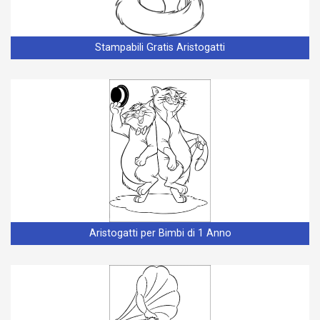
Stampabili Gratis Aristogatti
Aristogatti per Bimbi di 1 Anno