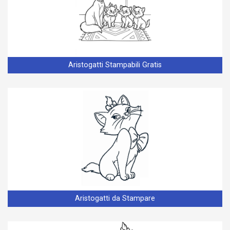
Aristogatti Stampabili Gratis
Aristogatti da Stampare