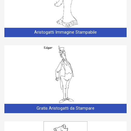
Aristogatti Immagine Stampabile
Gratis Aristogatti da Stampare