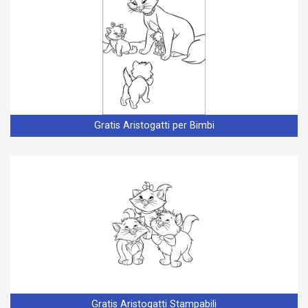
Gratis Aristogatti per Bimbi
Gratis Aristogatti Stampabili