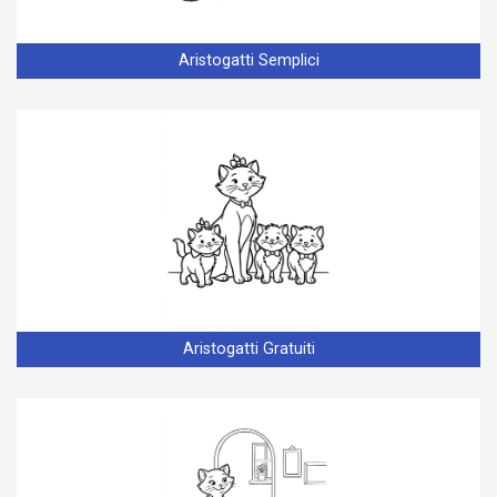
Aristogatti Semplici
Aristogatti Gratuiti