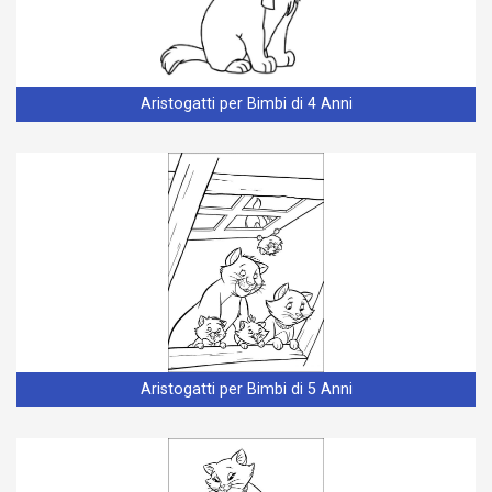
Aristogatti per Bimbi di 4 Anni
Aristogatti per Bimbi di 5 Anni