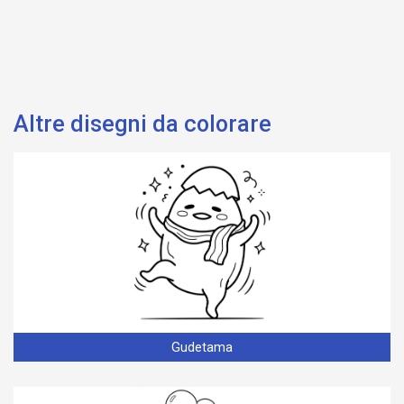
Altre disegni da colorare
Gudetama