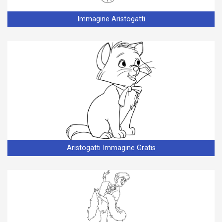
Immagine Aristogatti
Aristogatti Immagine Gratis