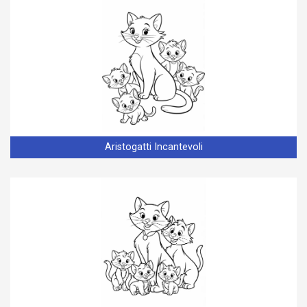
Aristogatti Incantevoli