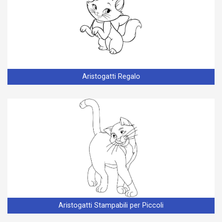
Aristogatti Regalo
Aristogatti Stampabili per Piccoli