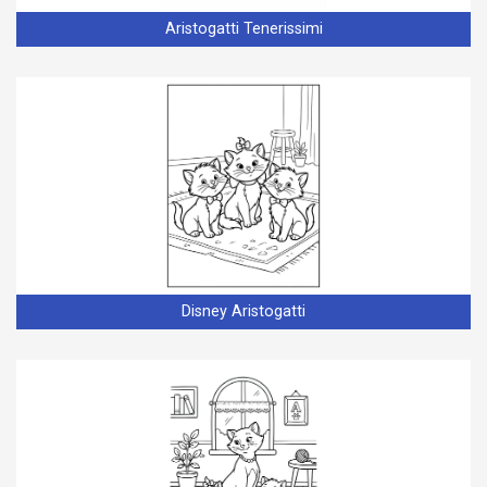
Aristogatti Tenerissimi
Disney Aristogatti