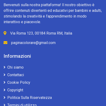
Benvenuti sulla nostra piattaforma! Il nostro obiettivo è
offrire contenuti divertenti ed educativi per bambini e adulti,
stimolando la creatività e l’apprendimento in modo
interattivo e piacevole.
Via Roma 123, 00184 Roma RM, Italia
paginacolorare@gmail.com
Informazioni
Chi siamo
Contattaci
Cookie Policy
Copyright
Politica Sulla Riservatezza
Termini di utilizzo