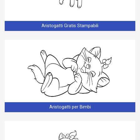
Aristogatti Gratis Stampabili
Aristogatti per Bimbi