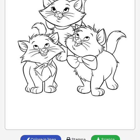
Colore in linea
Stampa
Scarica