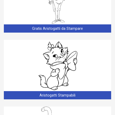
Gratis Aristogatti da Stampare
Aristogatti Stampabili