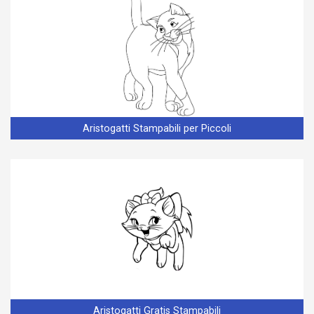
Aristogatti Stampabili per Piccoli
Aristogatti Gratis Stampabili