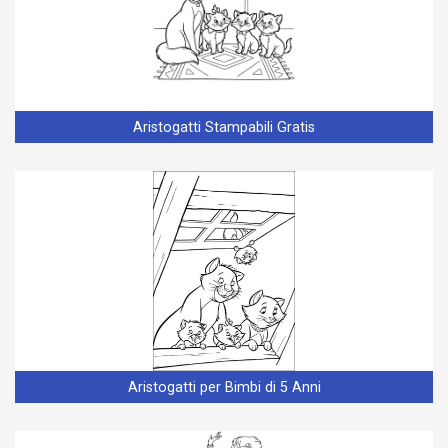
Aristogatti Stampabili Gratis
Aristogatti per Bimbi di 5 Anni