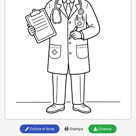
Colore in linea
Stampa
Scarica