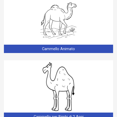
Cammello Animato
Cammello per Bimbi di 2 Anni