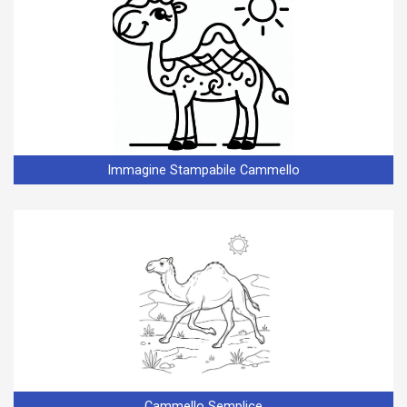
Immagine Stampabile Cammello
Cammello Semplice