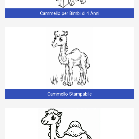
Cammello per Bimbi di 4 Anni
Cammello Stampabile