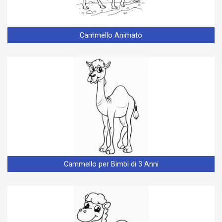
Cammello Animato
Cammello per Bimbi di 3 Anni