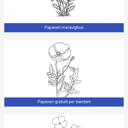
Papaveri meravigliosi
Papaveri gratuiti per bambini