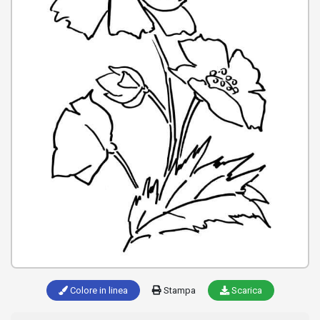
Colore in linea
Stampa
Scarica