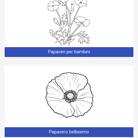
Papaveri per bambini
Papavero bellissimo