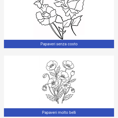
Papaveri senza costo
Papaveri molto belli