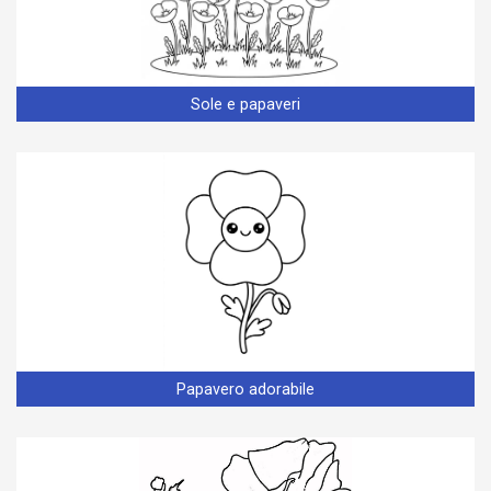
Sole e papaveri
Papavero adorabile