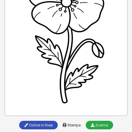
Colore in linea
Stampa
Scarica