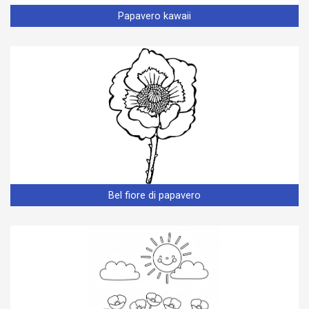
Papavero kawaii
Bel fiore di papavero