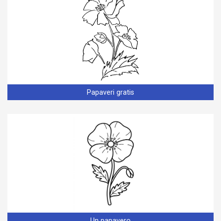
Papaveri gratis
Un papavero