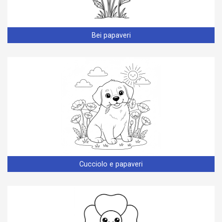
Bei papaveri
Cucciolo e papaveri