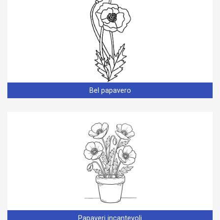
Bel papavero
Papaveri incantevoli