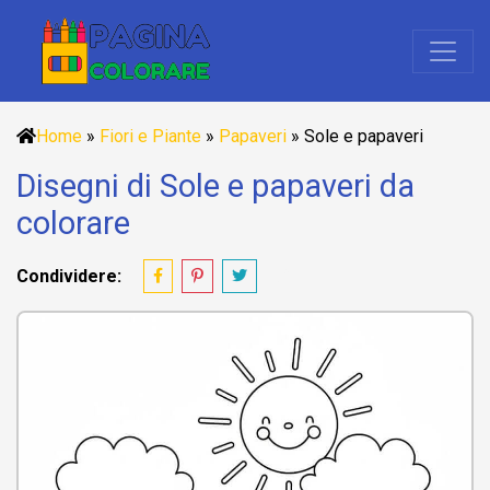
Home
»
Fiori e Piante
»
Papaveri
»
Sole e papaveri
Disegni di Sole e papaveri da
colorare
Condividere: