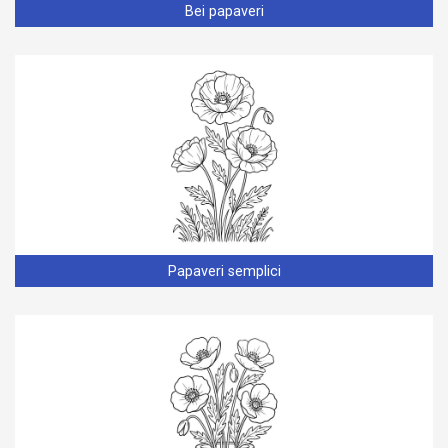
Bei papaveri
Papaveri semplici