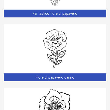
Fantastico fiore di papavero
Fiore di papavero carino