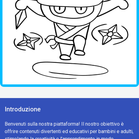
Introduzione
Benvenuti sulla nostra piattaforma! Il nostro obiettivo è
offrire contenuti divertenti ed educativi per bambini e adulti,
stimolando la creatività e l’apprendimento in modo