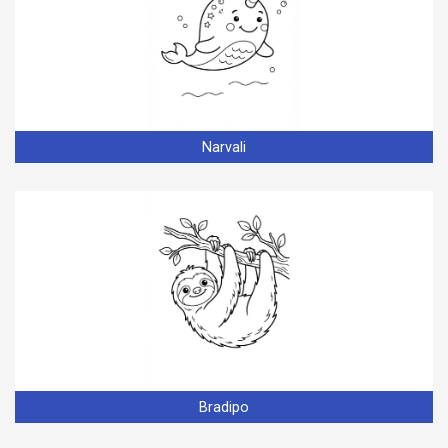
Narvali
Bradipo