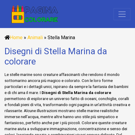
Home
»
Animali
»
Stella Marina
Disegni di Stella Marina da
colorare
Le stelle marine sono creature affascinanti che rendono il mondo
sottomarino ancora più magico e colorato. Con le loro forme
particolari e i dettagli unici, ispirano da sempre la fantasia dei bambini
e di chi ama il mare. I
Disegni di Stella Marina da colorare
permettono di esplorare un universo fatto di oceani, conchiglie, coralli
e fondali pieni di vita, trasformando ogni pagina in un’attività creativa e
rilassante. Alcune illustrazioni mostrano stelle marine realistiche
immerse nell’acqua, mentre altre hanno uno stile più simpatico e
fantasioso, perfetto anche per i più piccoli. Colorare queste creature
marine aiuta a sviluppare immaginazione, concentrazione e senso dei
colori, lasciando spazio a combinazioni vivaci oppure delicate. Dal