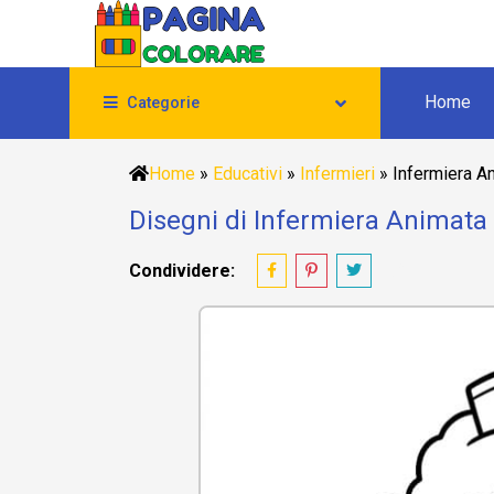
Home
Categorie
Home
»
Educativi
»
Infermieri
»
Infermiera A
Disegni di Infermiera Animata 
Condividere: