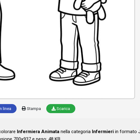
n linea
Stampa
Scarica
 colorare
Infermiera Animata
nella categoria
Infermieri
in formato J
sione 700×937 e peso: 48 KB .