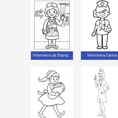
Infermiera da Stampare
Infermiera Carina