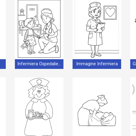
Infermiera Ospedaliera
Immagine Infermiera