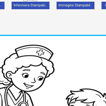
Infermiera per Bimbi di 2 Anni
Infermiera Stampabile per Bambini
Immagine Stampabile Infermiera