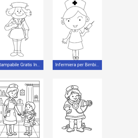
Stampabile Gratis Infermiera
Infermiera per Bimbi di 1 Anno