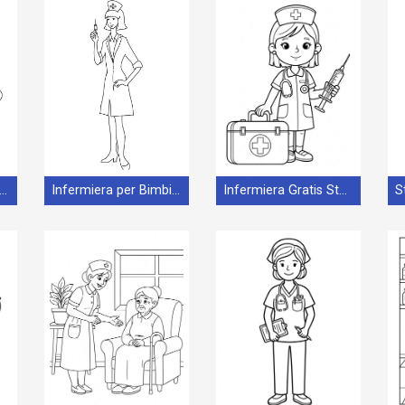
mpabile Infermiera Omaggio
Infermiera per Bimbi di 2 Anni
Infermiera Gratis Stampabile