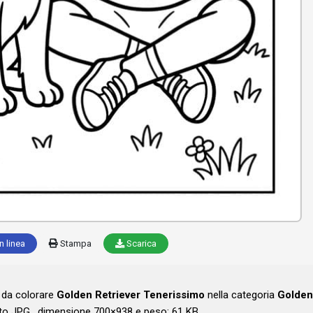
n linea
Stampa
Scarica
o da colorare
Golden Retriever Tenerissimo
nella categoria
Golden
o JPG , dimensione 700×938 e peso: 61 KB .