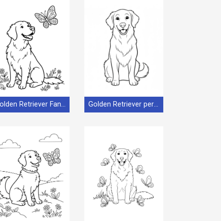
Golden Retriever Fantastico
Golden Retriever per Bimbi di 6 Anni