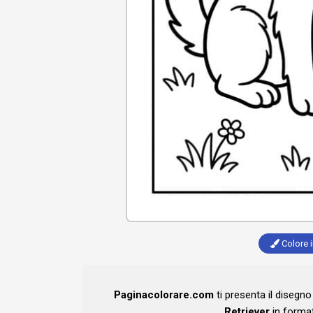
Colore i
Paginacolorare.com
ti presenta il disegn
Retriever
in format