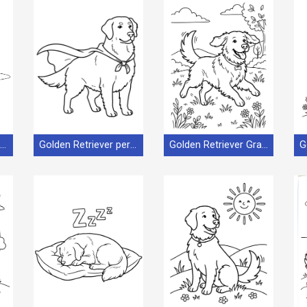
Gratis Immagine Golden Retriever
Golden Retriever per Bimbi di 2 Anni
Golden Retriever Gratis Stampabile