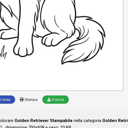
n linea
Stampa
Scarica
colorare
Golden Retriever Stampabile
nella categoria
Golden Retri
G , dimensione 700×938 e peso: 33 KB .