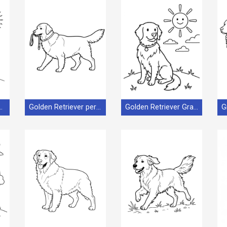
iever Semplice
Golden Retriever per Bimbi di 4 Anni
Golden Retriever Grazioso