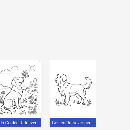
Un Golden Retriever
Golden Retriever per Bimbi