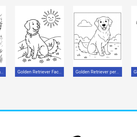
Golden Retriever Gratuito
Golden Retriever Facile
Golden Retriever per Bimbi di 5 Anni