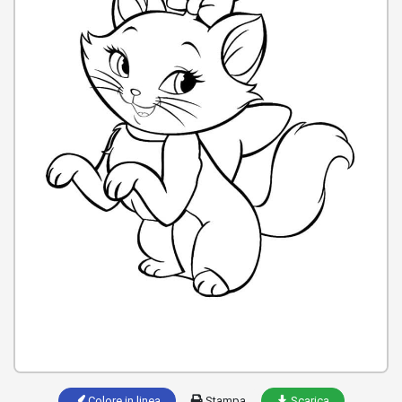
Colore in linea
Stampa
Scarica