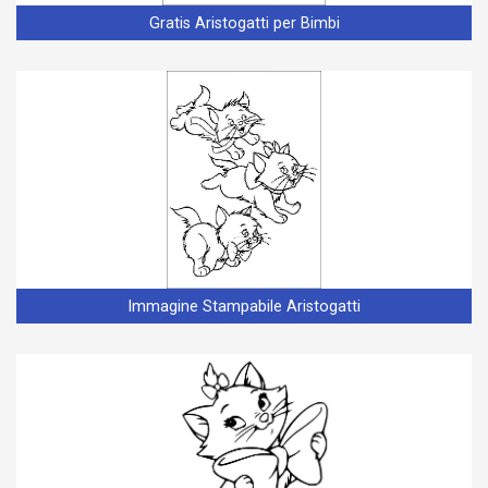
Gratis Aristogatti per Bimbi
Immagine Stampabile Aristogatti