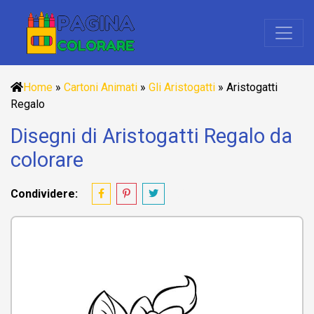
Home
»
Cartoni Animati
»
Gli Aristogatti
»
Aristogatti
Regalo
Disegni di Aristogatti Regalo da
colorare
Condividere: