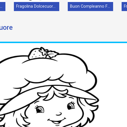
agolina con Palloncini
Fragolina Dolcecuore Incantevole
Buon Compleanno Fragolina Dolcecuore
cuore