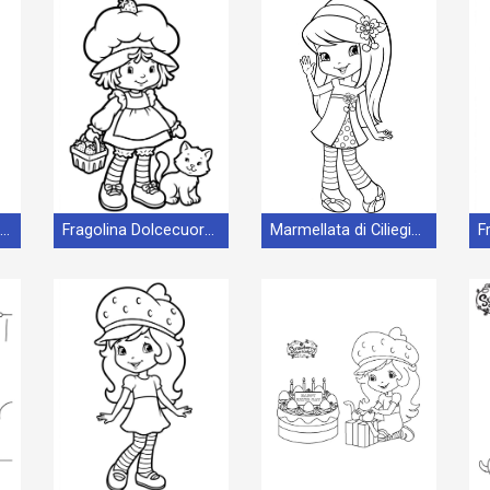
Piccola Fragolina Dolcecuore
Fragolina Dolcecuore Animata
Marmellata di Ciliegie da Fragolina Dolcecuore