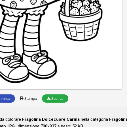
n linea
Stampa
Scarica
 da colorare
Fragolina Dolcecuore Carina
nella categoria
Fragolin
ato JPG , dimensione 700×937 e peso: 52 KB .