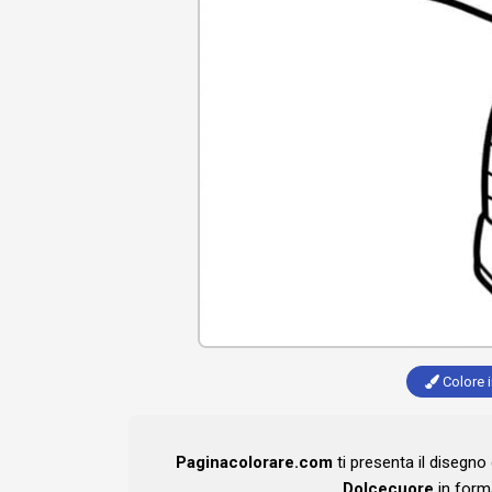
Colore i
Paginacolorare.com
ti presenta il disegno
Dolcecuore
in form