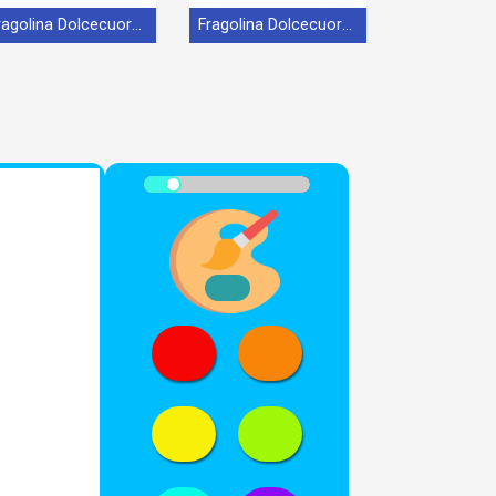
Fragolina Dolcecuore con Pupcake e Budino
Fragolina Dolcecuore Graziosa