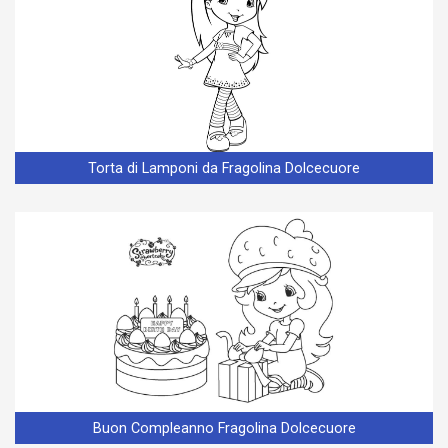
Torta di Lamponi da Fragolina Dolcecuore
Buon Compleanno Fragolina Dolcecuore