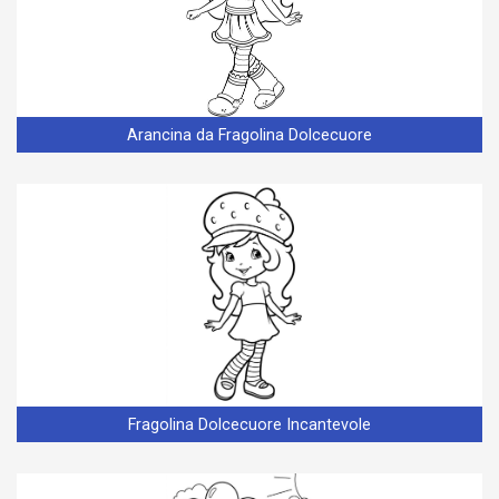
Arancina da Fragolina Dolcecuore
Fragolina Dolcecuore Incantevole