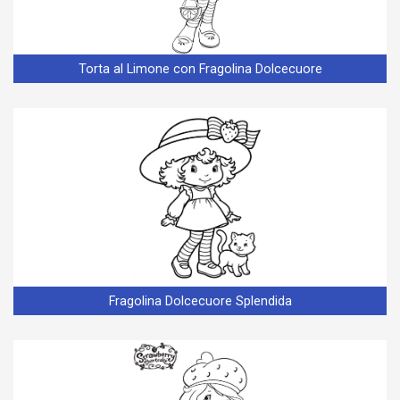
Torta al Limone con Fragolina Dolcecuore
Fragolina Dolcecuore Splendida