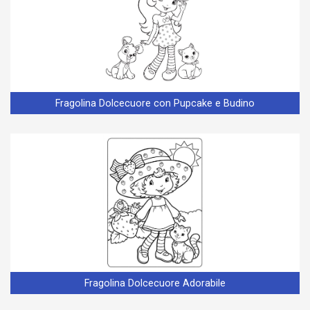
Fragolina Dolcecuore con Pupcake e Budino
Fragolina Dolcecuore Adorabile