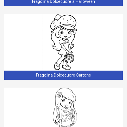
Fragolina Dolcecuore a Halloween
Fragolina Dolcecuore Cartone