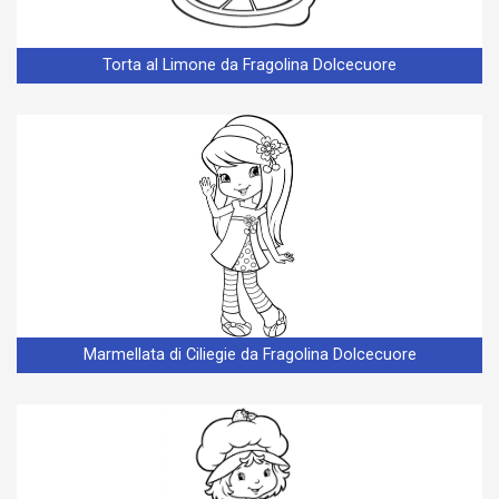
Torta al Limone da Fragolina Dolcecuore
Marmellata di Ciliegie da Fragolina Dolcecuore