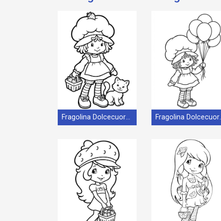
Fragolina Dolcecuore Animata
Fragolina