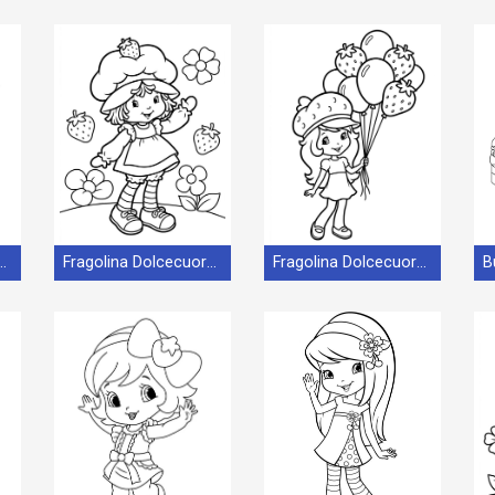
 Dolcecuore Omaggio
Fragolina Dolcecuore Graziosa
Fragolina Dolcecuore con Palloncini