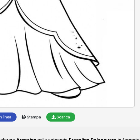
n linea
Stampa
Scarica
colorare
Arancina
nella categoria
Fragolina Dolcecuore
in formato