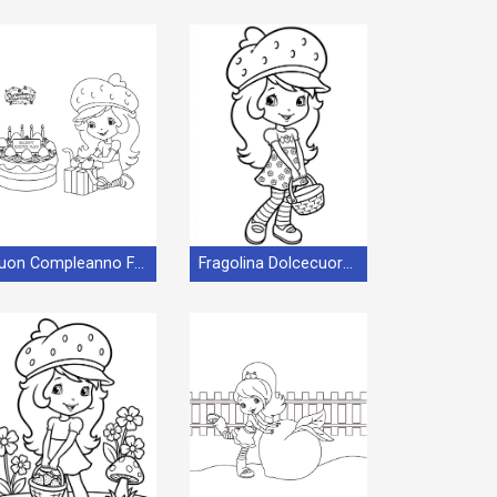
Buon Compleanno Fragolina Dolcecuore
Fragolina Dolcecuore Gratuita