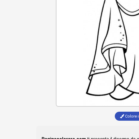
Colore i
Paginacolorare.com
ti presenta il disegno da 