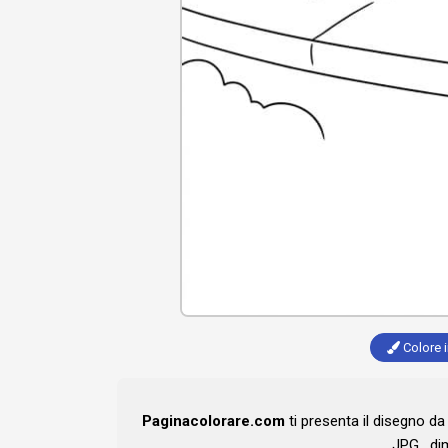
Colore i
Paginacolorare.com
ti presenta il disegno d
JPG , di