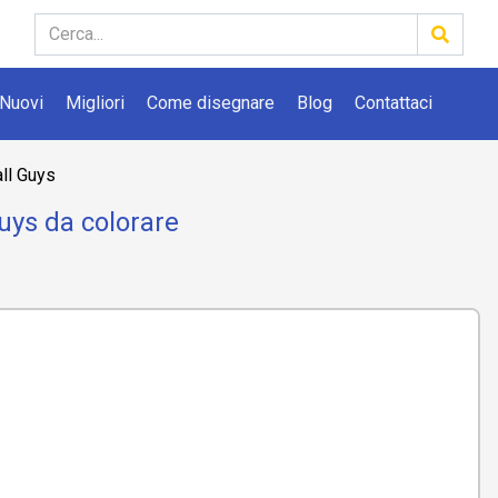
Nuovi
Migliori
Come disegnare
Blog
Contattaci
ll Guys
Guys da colorare