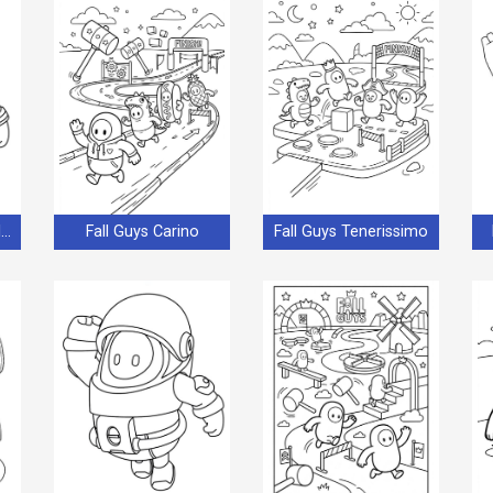
Immagine Stampabile Fall Guys
Fall Guys Carino
Fall Guys Tenerissimo