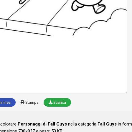
n linea
Stampa
Scarica
a colorare
Personaggi di Fall Guys
nella categoria
Fall Guys
in form
mensione 700×937 e peso: 53 KB .