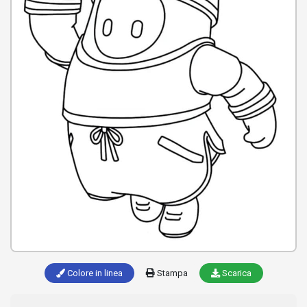
Colore in linea
Stampa
Scarica