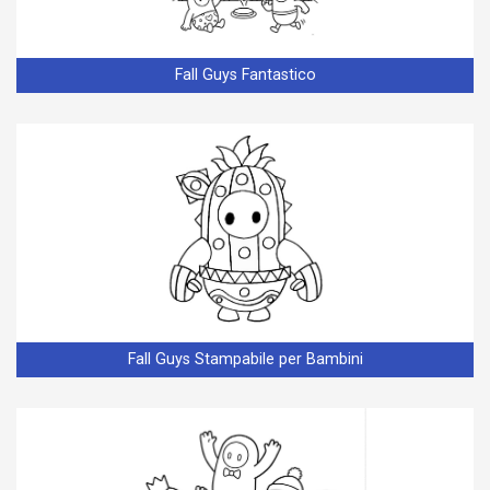
Fall Guys Fantastico
Fall Guys Stampabile per Bambini