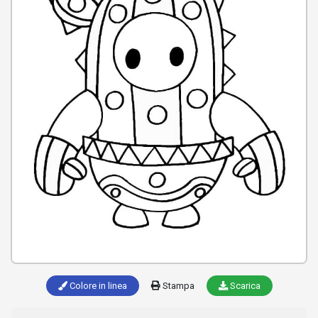
Colore in linea
Stampa
Scarica