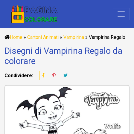
Home
»
Cartoni Animati
»
Vampirina
»
Vampirina Regalo
Disegni di Vampirina Regalo da
colorare
Condividere: