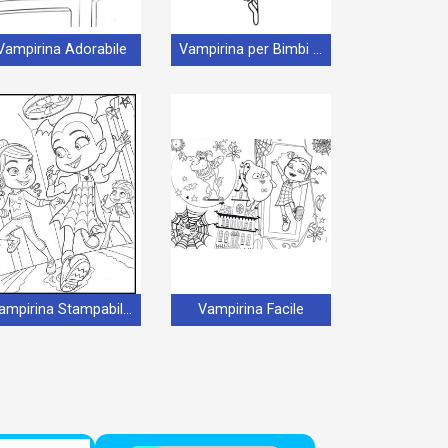
Vampirina Adorabile
Vampirina per Bimbi di 3 Anni
Vampirina Stampabile per Piccoli
Vampirina Facile