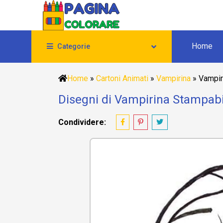
Home
Categorie
Home
»
Cartoni Animati
»
Vampirina
»
Vampir
Disegni di Vampirina Stampabil
Condividere: