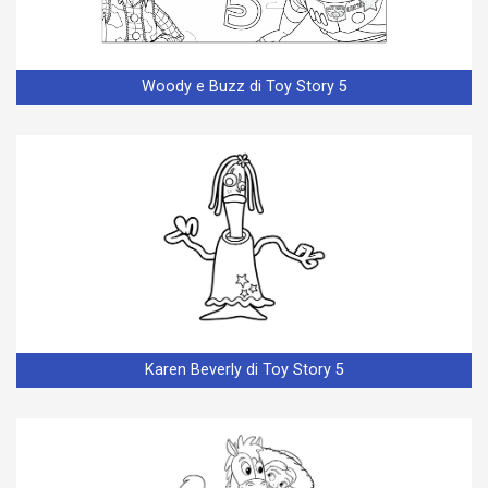
Woody e Buzz di Toy Story 5
Karen Beverly di Toy Story 5