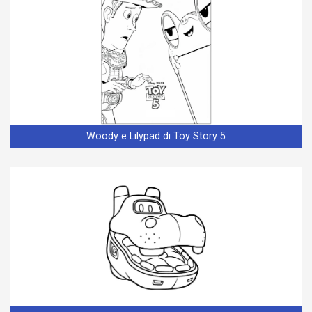
Woody e Lilypad di Toy Story 5