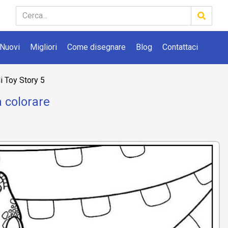
Nuovi
Migliori
Come disegnare
Blog
Contattaci
i Toy Story 5
a colorare