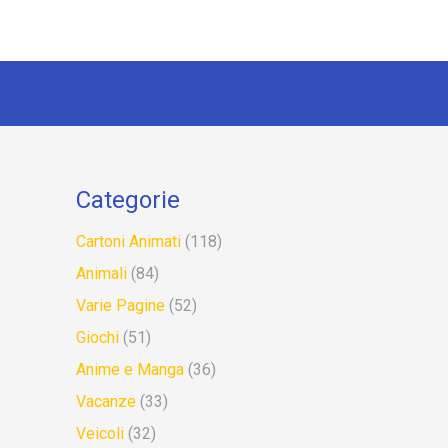
Categorie
Cartoni Animati
(118)
Animali
(84)
Varie Pagine
(52)
Giochi
(51)
Anime e Manga
(36)
Vacanze
(33)
Veicoli
(32)