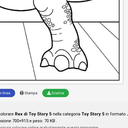
n linea
Stampa
Scarica
colorare
Rex di Toy Story 5
nella categoria
Toy Story 5
in formato 
sione 700×915 e peso: 70 KB .
oppure colorare online gratuitamente questa immagine.