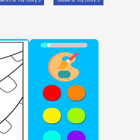
amm di Toy Story 5
Jessie di Toy Story 5