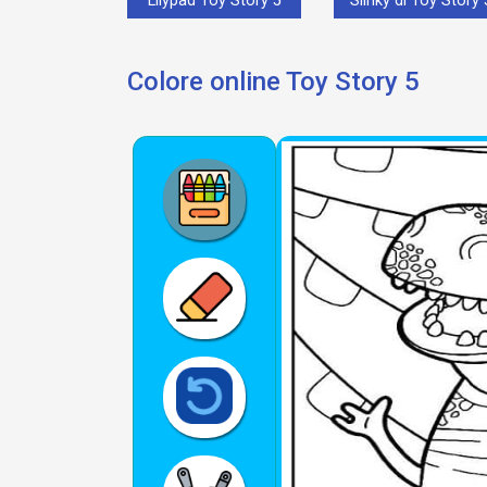
Lilypad Toy Story 5
Slinky di Toy Story 
Colore online Toy Story 5