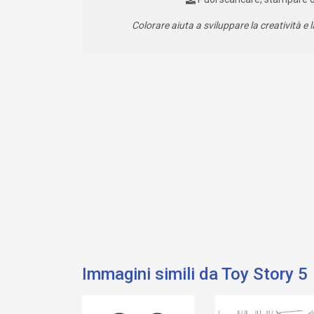
Colorare aiuta a sviluppare la creatività e l
Immagini simili da Toy Story 5