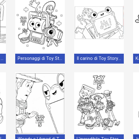
Smarty Pants di Toy Story 5
Personaggi di Toy Story 5
Il carino di Toy Story 5