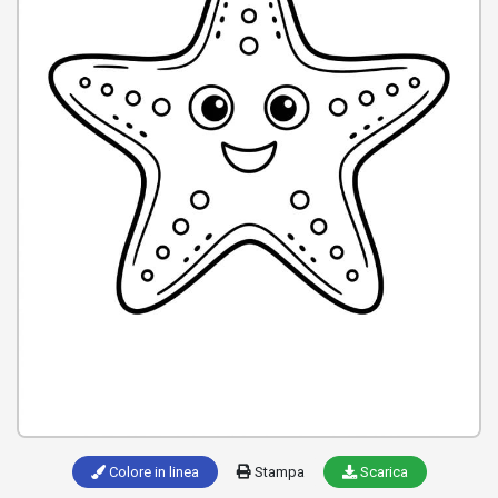
Colore in linea
Stampa
Scarica