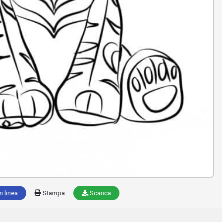
n linea
Stampa
Scarica