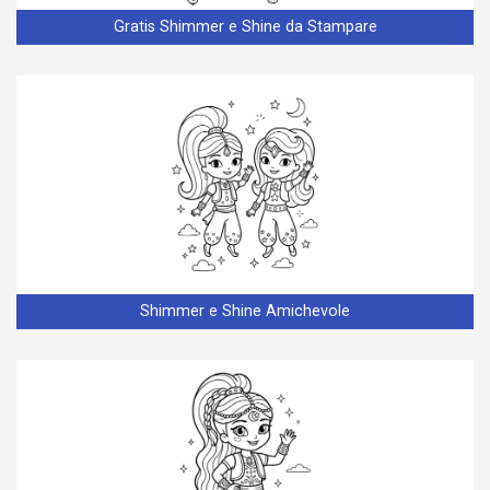
Gratis Shimmer e Shine da Stampare
Shimmer e Shine Amichevole