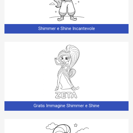
Shimmer e Shine Incantevole
Gratis Immagine Shimmer e Shine