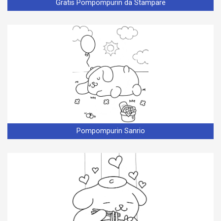
Gratis Pompompurin da Stampare
Pompompurin Sanrio