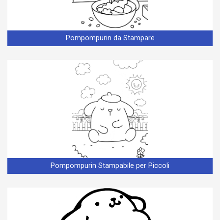
Pompompurin da Stampare
Pompompurin Stampabile per Piccoli