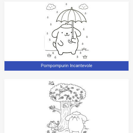
Pompompurin Incantevole