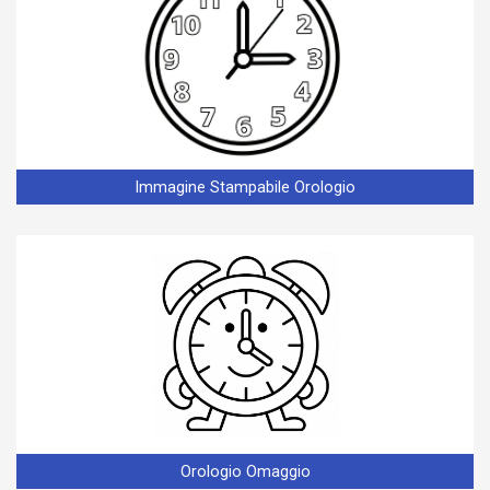
Immagine Stampabile Orologio
Orologio Omaggio