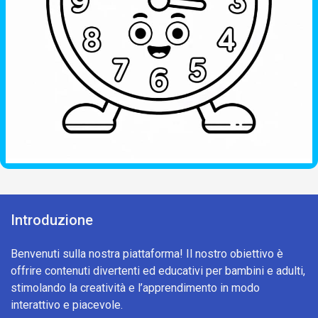
Introduzione
Benvenuti sulla nostra piattaforma! Il nostro obiettivo è
offrire contenuti divertenti ed educativi per bambini e adulti,
stimolando la creatività e l’apprendimento in modo
interattivo e piacevole.